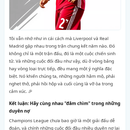
Tôi vẫn nhớ như in cái cách mà Liverpool và Real
Madrid gặp nhau trong trận chung kết năm nào. Đó
không chỉ là một trận đấu, đó là một cuộc chiến sinh
tử. Và những cuộc đối đầu như vậy, dù ở vòng bảng
hay vòng loại trực tiếp, đều mang một ý nghĩa đặc
biệt. Nó khiến chúng ta, những người hâm mộ, phải
nghẹt thở, phải hồi hộp và cuối cùng là vỡ òa trong
cảm xúc. 🎉
Kết luận: Hãy cùng nhau "đắm chìm" trong những
duyên nợ
Champions League chưa bao giờ là một giải đấu dễ
đoán, và chính những cuộc đối đầu nhiều duyên nợ lại