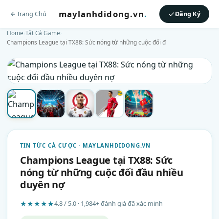
maylanhdidong.vn
.
Trang Chủ
Đăng Ký
Home
›
Tất Cả Game
›
Champions League tại TX88: Sức nóng từ những cuộc đối đ
TIN TỨC CÁ CƯỢC · MAYLANHDIDONG.VN
Champions League tại TX88: Sức
nóng từ những cuộc đối đầu nhiều
duyên nợ
★★★★★
4.8 / 5.0 · 1,984+ đánh giá đã xác minh