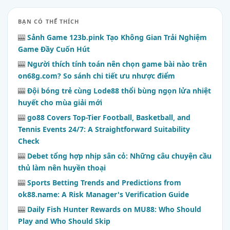
BẠN CÓ THỂ THÍCH
🎰
Sảnh Game 123b.pink Tạo Không Gian Trải Nghiệm
Game Đầy Cuốn Hút
🎰
Người thích tính toán nên chọn game bài nào trên
on68g.com? So sánh chi tiết ưu nhược điểm
🎰
Đội bóng trẻ cùng Lode88 thổi bùng ngọn lửa nhiệt
huyết cho mùa giải mới
🎰
go88 Covers Top-Tier Football, Basketball, and
Tennis Events 24/7: A Straightforward Suitability
Check
🎰
Debet tổng hợp nhịp sân cỏ: Những câu chuyện cầu
thủ làm nên huyền thoại
🎰
Sports Betting Trends and Predictions from
ok88.name: A Risk Manager's Verification Guide
🎰
Daily Fish Hunter Rewards on MU88: Who Should
Play and Who Should Skip