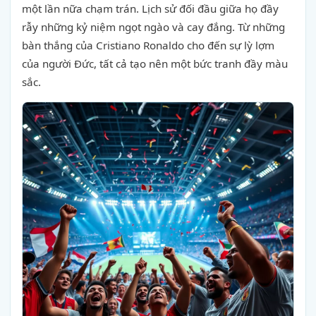
một lần nữa chạm trán. Lịch sử đối đầu giữa họ đầy
rẫy những kỷ niệm ngọt ngào và cay đắng. Từ những
bàn thắng của Cristiano Ronaldo cho đến sự lỳ lợm
của người Đức, tất cả tạo nên một bức tranh đầy màu
sắc.