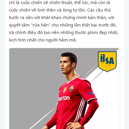
chỉ là cuộc chiến về chiến thuật, thể lực, mà còn là
cuộc chiến về tinh thần và lòng tự tôn. Các cầu thủ
bước ra sân với khát khao chứng minh bản thân, với
quyết tâm "rửa hận" cho những lần thất bại trước đó.
Và chính điều đó tạo nên những thước phim đẹp nhất,
kịch tính nhất cho người hâm mộ.