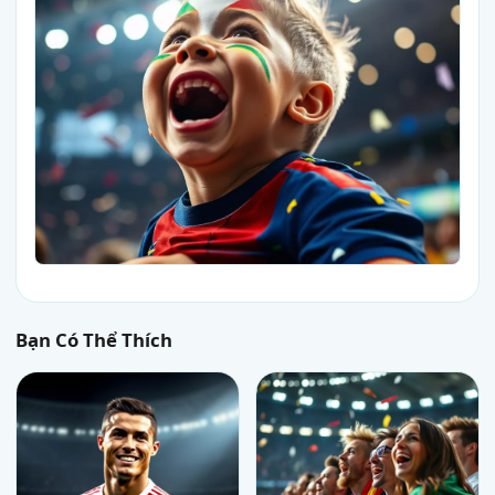
Bạn Có Thể Thích