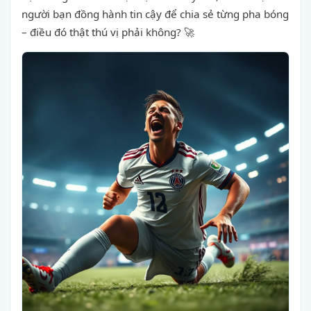
người bạn đồng hành tin cậy để chia sẻ từng pha bóng
– điều đó thật thú vị phải không? 🚀