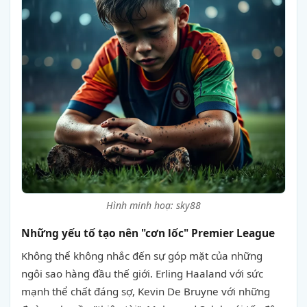
Hình minh hoạ: sky88
Những yếu tố tạo nên "cơn lốc" Premier League
Không thể không nhắc đến sự góp mặt của những
ngôi sao hàng đầu thế giới. Erling Haaland với sức
mạnh thể chất đáng sợ, Kevin De Bruyne với những