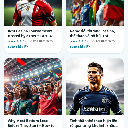
Best Casino Tournaments
Game đổi thưởng, casino,
Hosted by 8kbet-t1.art: A
thể thao và nổ hũ: Trải
Calm Review of What to
nghiệm thực tế tại
★★★★★
4.8 · 2084+ lượt xem
★★★★★
4.8 · 2942+ lượt xem
Verify
sunwinnl.com
Xem Chi Tiết →
Xem Chi Tiết →
Why Most Bettors Lose
Tinh thần thể thao hiện lên
Before They Start – How to
rõ qua từng khoảnh khắc