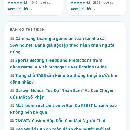
Evaluate Markets, Odds and
cùng TX88
★★★★★
4.8 · 1949+ lượt xem
★★★★★
4.8 · 2328+ lượt xem
Your Own Bankroll
Xem Chi Tiết →
Xem Chi Tiết →
BẠN CÓ THỂ THÍCH
🎰
Cẩm nang tham gia game an toàn tại nhà cái
56wind.net: Đánh giá độc lập theo hành trình người
dùng
🎰
Sports Betting Trends and Predictions from
ok88.name: A Risk Manager's Verification Guide
🎰
Trang chủ TA88 cần kiểm tra thông tin gì trước khi
đăng nhập?
🎰
Darwin Núñez: Tốc Độ “Thần Sấm” Và Câu Chuyện
Của Một Số Phận
🎰
Mất kiểm soát chi tiêu vì Bắn Cá F8BET là cảnh báo
không nên bỏ qua
🎰
789WIN Casino Hấp Dẫn Cho Mọi Người Chơi
🎰
Kèo World Cup an toàn dành cho người mới tại