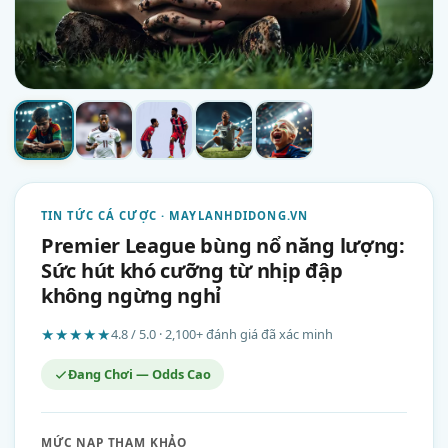
TIN TỨC CÁ CƯỢC · MAYLANHDIDONG.VN
Premier League bùng nổ năng lượng:
Sức hút khó cưỡng từ nhịp đập
không ngừng nghỉ
★★★★★
4.8 / 5.0 · 2,100+ đánh giá đã xác minh
Đang Chơi — Odds Cao
MỨC NẠP THAM KHẢO