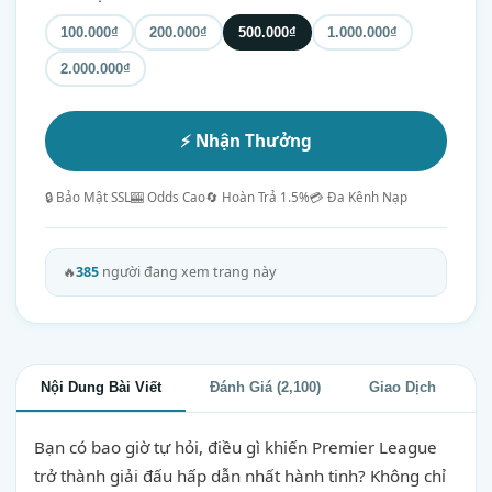
100.000₫
200.000₫
500.000₫
1.000.000₫
2.000.000₫
⚡ Nhận Thưởng
🔒 Bảo Mật SSL
🎰 Odds Cao
🔄 Hoàn Trả 1.5%
💳 Đa Kênh Nạp
🔥
385
người đang xem trang này
Nội Dung Bài Viết
Đánh Giá (2,100)
Giao Dịch
Bạn có bao giờ tự hỏi, điều gì khiến Premier League
trở thành giải đấu hấp dẫn nhất hành tinh? Không chỉ