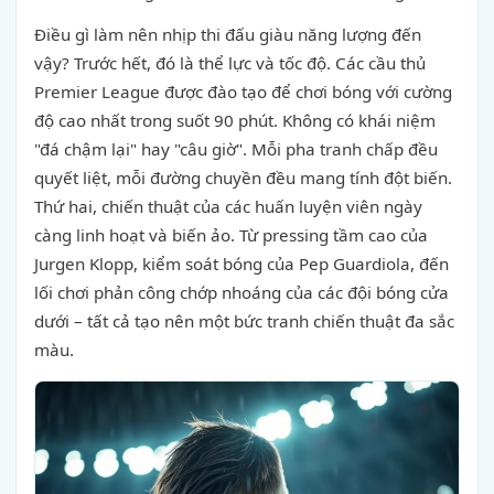
Điều gì làm nên nhịp thi đấu giàu năng lượng đến
vậy? Trước hết, đó là thể lực và tốc độ. Các cầu thủ
Premier League được đào tạo để chơi bóng với cường
độ cao nhất trong suốt 90 phút. Không có khái niệm
"đá chậm lại" hay "câu giờ". Mỗi pha tranh chấp đều
quyết liệt, mỗi đường chuyền đều mang tính đột biến.
Thứ hai, chiến thuật của các huấn luyện viên ngày
càng linh hoạt và biến ảo. Từ pressing tầm cao của
Jurgen Klopp, kiểm soát bóng của Pep Guardiola, đến
lối chơi phản công chớp nhoáng của các đội bóng cửa
dưới – tất cả tạo nên một bức tranh chiến thuật đa sắc
màu.