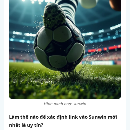
Hình minh hoạ: sunwin
Làm thế nào để xác định link vào Sunwin mới
nhất là uy tín?