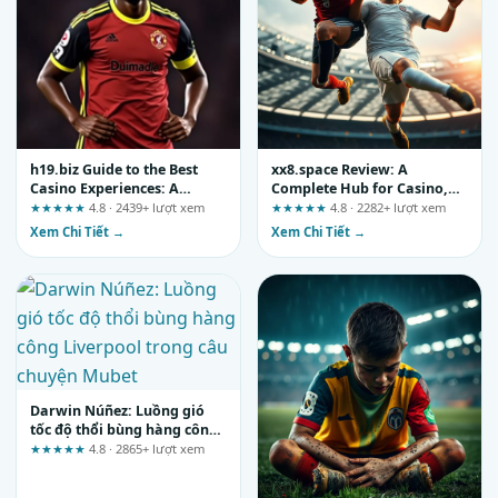
h19.biz Guide to the Best
xx8.space Review: A
Casino Experiences: A
Complete Hub for Casino,
Straightforward Start for
Sports Betting, Poker, Slots,
★★★★★
4.8 · 2439+ lượt xem
★★★★★
4.8 · 2282+ lượt xem
New Players
Lottery & Fish Games – User
Xem Chi Tiết →
Xem Chi Tiết →
Journey Analysis
Darwin Núñez: Luồng gió
tốc độ thổi bùng hàng công
Liverpool trong câu chuyện
★★★★★
4.8 · 2865+ lượt xem
Mubet