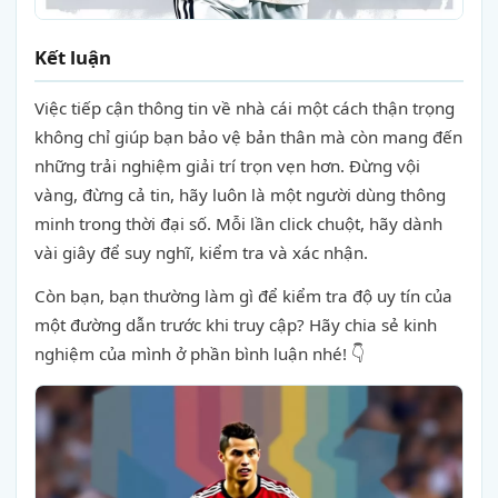
Kết luận
Việc tiếp cận thông tin về nhà cái một cách thận trọng
không chỉ giúp bạn bảo vệ bản thân mà còn mang đến
những trải nghiệm giải trí trọn vẹn hơn. Đừng vội
vàng, đừng cả tin, hãy luôn là một người dùng thông
minh trong thời đại số. Mỗi lần click chuột, hãy dành
vài giây để suy nghĩ, kiểm tra và xác nhận.
Còn bạn, bạn thường làm gì để kiểm tra độ uy tín của
một đường dẫn trước khi truy cập? Hãy chia sẻ kinh
nghiệm của mình ở phần bình luận nhé! 👇