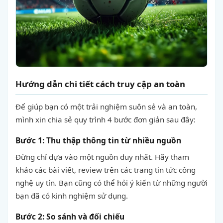
Hướng dẫn chi tiết cách truy cập an toàn
Để giúp bạn có một trải nghiệm suôn sẻ và an toàn,
mình xin chia sẻ quy trình 4 bước đơn giản sau đây:
Bước 1: Thu thập thông tin từ nhiều nguồn
Đừng chỉ dựa vào một nguồn duy nhất. Hãy tham
khảo các bài viết, review trên các trang tin tức công
nghệ uy tín. Bạn cũng có thể hỏi ý kiến từ những người
bạn đã có kinh nghiệm sử dụng.
Bước 2: So sánh và đối chiếu