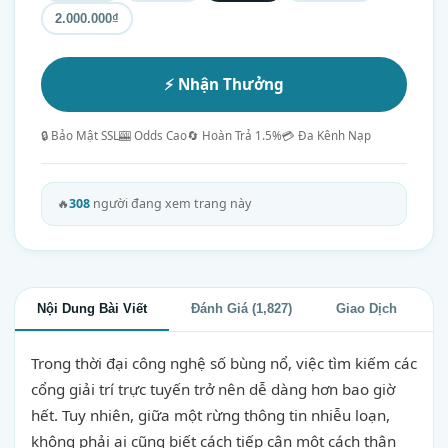
2.000.000₫
⚡ Nhận Thưởng
🔒 Bảo Mật SSL
🎰 Odds Cao
🔄 Hoàn Trả 1.5%
💳 Đa Kênh Nạp
🔥
308
người đang xem trang này
Nội Dung Bài Viết
Đánh Giá (1,827)
Giao Dịch
Trong thời đại công nghệ số bùng nổ, việc tìm kiếm các
cổng giải trí trực tuyến trở nên dễ dàng hơn bao giờ
hết. Tuy nhiên, giữa một rừng thông tin nhiễu loạn,
không phải ai cũng biết cách tiếp cận một cách thận