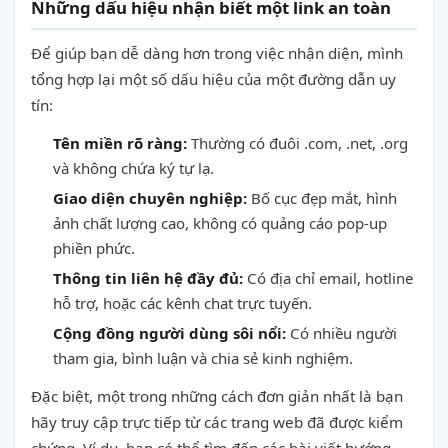
Những dấu hiệu nhận biết một link an toàn
Để giúp bạn dễ dàng hơn trong việc nhận diện, mình
tổng hợp lại một số dấu hiệu của một đường dẫn uy
tín:
Tên miền rõ ràng:
Thường có đuôi .com, .net, .org
và không chứa ký tự lạ.
Giao diện chuyên nghiệp:
Bố cục đẹp mắt, hình
ảnh chất lượng cao, không có quảng cáo pop-up
phiền phức.
Thông tin liên hệ đầy đủ:
Có địa chỉ email, hotline
hỗ trợ, hoặc các kênh chat trực tuyến.
Cộng đồng người dùng sôi nổi:
Có nhiều người
tham gia, bình luận và chia sẻ kinh nghiệm.
Đặc biệt, một trong những cách đơn giản nhất là bạn
hãy truy cập trực tiếp từ các trang web đã được kiểm