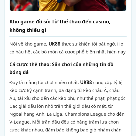
Kho game đồ sộ: Từ thể thao đến casino,
không thiếu gì
Nói về kho game,
UK88
thực sự khiến tôi bất ngờ. Họ
có hầu hết các bộ môn cá cược phổ biến nhất hiện nay.
Cá cược thể thao: Sân chơi của những tín đồ
bóng đá
Đây là mảng tôi chơi nhiều nhất.
UK88
cung cấp tỷ lệ
kèo cực kỳ cạnh tranh, đa dạng từ kèo châu Á, châu
Âu, tài xỉu cho đến các kèo phụ như thẻ phạt, phạt góc.
Các giải đấu lớn nhỏ trên thế giới đều có mặt, từ
Ngoại hạng Anh, La Liga, Champions League cho đến
V-League. Mỗi trận đấu đều có hàng trăm lựa chọn
cược khác nhau, đảm bảo không bao giờ nhàm chán.