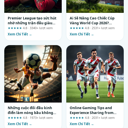
Premier League tạo sức hút
Ai Sẽ Nâng Cao Chiếc Cúp
nhờ những trận đấu giàu
Vàng World Cup 2026?
tiết tấu cùng Sun win
Những Ứng Cử Viên Sáng
★★★★★
4.8 · 3340+ lượt xem
★★★★★
4.8 · 2531+ lượt xem
Giá
Xem Chi Tiết →
Xem Chi Tiết →
Những cuộc đối đầu kinh
Online Gaming Tips and
điển làm nóng bầu không
Experience Sharing from
khí năm 2026
smurfit-stone.net
★★★★★
4.8 · 1973+ lượt xem
★★★★★
4.8 · 2031+ lượt xem
Xem Chi Tiết →
Xem Chi Tiết →