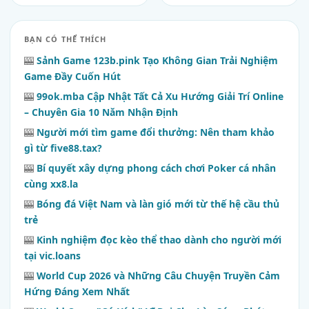
BẠN CÓ THỂ THÍCH
🎰
Sảnh Game 123b.pink Tạo Không Gian Trải Nghiệm
Game Đầy Cuốn Hút
🎰
99ok.mba Cập Nhật Tất Cả Xu Hướng Giải Trí Online
– Chuyên Gia 10 Năm Nhận Định
🎰
Người mới tìm game đổi thưởng: Nên tham khảo
gì từ five88.tax?
🎰
Bí quyết xây dựng phong cách chơi Poker cá nhân
cùng xx8.la
🎰
Bóng đá Việt Nam và làn gió mới từ thế hệ cầu thủ
trẻ
🎰
Kinh nghiệm đọc kèo thể thao dành cho người mới
tại vic.loans
🎰
World Cup 2026 và Những Câu Chuyện Truyền Cảm
Hứng Đáng Xem Nhất