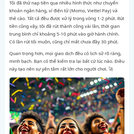
Tôi đã thử nạp tiền qua nhiều hình thức như chuyển
khoản ngân hàng, ví điện tử (Momo, Viettel Pay) và
thẻ cào. Tất cả đều được xử lý trong vòng 1-2 phút. Rút
tiền cũng vậy, tôi đã rút thành công vài lần, thời gian
trung bình chỉ khoảng 5-10 phút vào giờ hành chính.
Có lần rút tối muộn, cũng chỉ mất chưa đầy 30 phút.
Quan trọng hơn, mọi giao dịch đều có lịch sử rõ ràng,
minh bạch. Bạn có thể kiểm tra lại bất cứ lúc nào. Điều
này tạo nên sự yên tâm rất lớn cho người chơi. 🚀