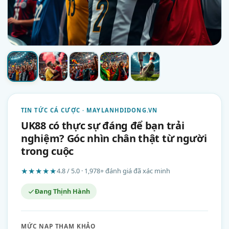
TIN TỨC CÁ CƯỢC · MAYLANHDIDONG.VN
UK88 có thực sự đáng để bạn trải
nghiệm? Góc nhìn chân thật từ người
trong cuộc
★★★★★
4.8 / 5.0 · 1,978+ đánh giá đã xác minh
Đang Thịnh Hành
MỨC NẠP THAM KHẢO