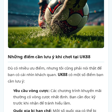
Những điểm cần lưu ý khi chơi tại UK88
Dù có nhiều ưu điểm, nhưng tôi cũng phải nói thật để
bạn có cái nhìn khách quan.
UK88
có một số điểm bạn
cần lưu ý:
Yêu cầu vòng cược:
Các chương trình khuyến mãi
thường có vòng cược nhất định. Bạn cần đọc kỹ
trước khi nhận để tránh hiểu lầm.
Quốc gia bị hạn chế:
Một số quốc gia có thể bị