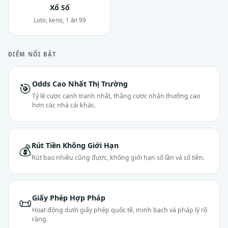
Xổ Số
Loto, keno, 1 ăn 99
ĐIỂM NỔI BẬT
Odds Cao Nhất Thị Trường
🎯
Tỷ lệ cược cạnh tranh nhất, thắng cược nhận thưởng cao
hơn các nhà cái khác.
Rút Tiền Không Giới Hạn
💰
Rút bao nhiêu cũng được, không giới hạn số lần và số tiền.
Giấy Phép Hợp Pháp
📜
Hoạt động dưới giấy phép quốc tế, minh bạch và pháp lý rõ
ràng.