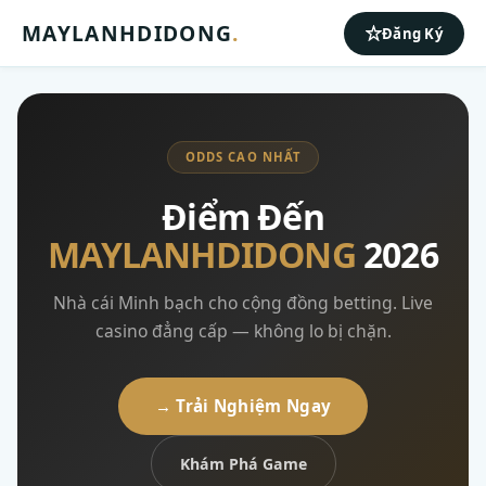
MAYLANHDIDONG
.
Đăng Ký
ODDS CAO NHẤT
Điểm Đến
MAYLANHDIDONG
2026
Nhà cái Minh bạch cho cộng đồng betting. Live
casino đẳng cấp — không lo bị chặn.
→ Trải Nghiệm Ngay
Khám Phá Game