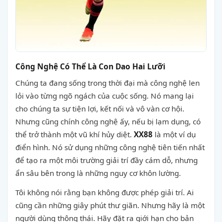
Công Nghệ Có Thể Là Con Dao Hai Lưỡi
Chúng ta đang sống trong thời đại mà công nghệ len
lỏi vào từng ngõ ngách của cuộc sống. Nó mang lại
cho chúng ta sự tiện lợi, kết nối và vô vàn cơ hội.
Nhưng cũng chính công nghệ ấy, nếu bị lạm dụng, có
thể trở thành một vũ khí hủy diệt.
XX88
là một ví dụ
điển hình. Nó sử dụng những công nghệ tiên tiến nhất
để tạo ra một môi trường giải trí đầy cám dỗ, nhưng
ẩn sâu bên trong là những nguy cơ khôn lường.
Tôi không nói rằng bạn không được phép giải trí. Ai
cũng cần những giây phút thư giãn. Nhưng hãy là một
người dùng thông thái. Hãy đặt ra giới hạn cho bản