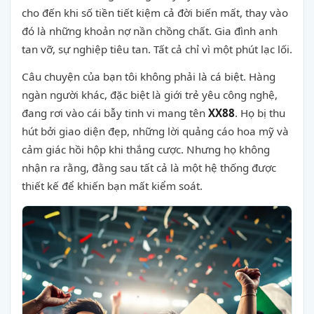
cho đến khi số tiền tiết kiệm cả đời biến mất, thay vào
đó là những khoản nợ nần chồng chất. Gia đình anh
tan vỡ, sự nghiệp tiêu tan. Tất cả chỉ vì một phút lạc lối.
Câu chuyện của bạn tôi không phải là cá biệt. Hàng
ngàn người khác, đặc biệt là giới trẻ yêu công nghệ,
đang rơi vào cái bẫy tinh vi mang tên
XX88
. Họ bị thu
hút bởi giao diện đẹp, những lời quảng cáo hoa mỹ và
cảm giác hồi hộp khi thắng cược. Nhưng họ không
nhận ra rằng, đằng sau tất cả là một hệ thống được
thiết kế để khiến bạn mất kiểm soát.