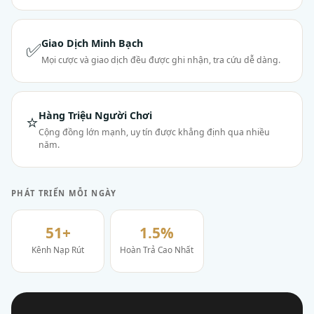
Giao Dịch Minh Bạch
✅
Mọi cược và giao dịch đều được ghi nhận, tra cứu dễ dàng.
Hàng Triệu Người Chơi
⭐
Cộng đồng lớn mạnh, uy tín được khẳng định qua nhiều
năm.
PHÁT TRIỂN MỖI NGÀY
51+
1.5%
Kênh Nạp Rút
Hoàn Trả Cao Nhất