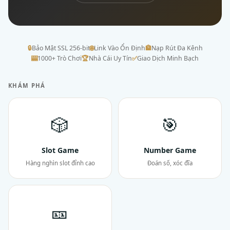
🔒
Bảo Mật SSL 256-bit
🌐
Link Vào Ổn Định
🏦
Nạp Rút Đa Kênh
🎰
1000+ Trò Chơi
🏆
Nhà Cái Uy Tín
✅
Giao Dịch Minh Bạch
KHÁM PHÁ
🎲
🎯
Slot Game
Number Game
Hàng nghìn slot đỉnh cao
Đoán số, xóc đĩa
🎫