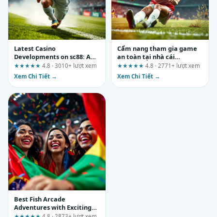
Latest Casino
Cẩm nang tham gia game
Developments on sc88: A
an toàn tại nhà cái
UX Review of Who Fits and
56wind.net: Đánh giá độc
★★★★★
4.8 · 3010+ lượt xem
★★★★★
4.8 · 2771+ lượt xem
Who Should Walk Away
lập theo hành trình người
Xem Chi Tiết →
Xem Chi Tiết →
dùng
Best Fish Arcade
Adventures with Exciting
Features at
★★★★★
4.8 · 2873+ lượt xem