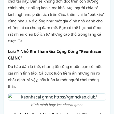
chơi tại đây. Bạn sẽ không đơn độc trên con đường
chinh phục những kèo cược khó. Mọi người chia sẻ
kinh nghiệm, phân tích trận đấu, thậm chí là "bắt kèo"
cùng nhau. Nó giống như một gia đình nhỏ dành cho
những ai có chung đam mê. Bạn có thể học hỏi được
rất nhiều điều bổ ích từ những cao thủ trong làng cá
cược. 🚀
Lưu Ý Nhỏ Khi Tham Gia Cộng Đồng "Keonhacai
GMNC"
Dù hấp dẫn là thế, nhưng tôi cũng muốn bạn có một
cái nhìn tỉnh táo. Cá cược luôn tiềm ẩn những rủi ro
nhất định. Vì vậy, hãy luôn là một người chơi thông
thái:
Hình minh hoạ: keonhacai gmnc