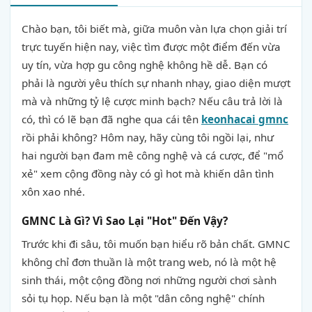
Chào bạn, tôi biết mà, giữa muôn vàn lựa chọn giải trí
trực tuyến hiện nay, việc tìm được một điểm đến vừa
uy tín, vừa hợp gu công nghệ không hề dễ. Bạn có
phải là người yêu thích sự nhanh nhạy, giao diện mượt
mà và những tỷ lệ cược minh bạch? Nếu câu trả lời là
có, thì có lẽ bạn đã nghe qua cái tên
keonhacai gmnc
rồi phải không? Hôm nay, hãy cùng tôi ngồi lại, như
hai người bạn đam mê công nghệ và cá cược, để "mổ
xẻ" xem cộng đồng này có gì hot mà khiến dân tình
xôn xao nhé.
GMNC Là Gì? Vì Sao Lại "Hot" Đến Vậy?
Trước khi đi sâu, tôi muốn bạn hiểu rõ bản chất. GMNC
không chỉ đơn thuần là một trang web, nó là một hệ
sinh thái, một cộng đồng nơi những người chơi sành
sỏi tụ họp. Nếu bạn là một "dân công nghệ" chính