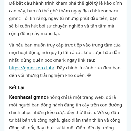
Để bắt đầu hành trình khám phá thế giới tỷ lệ kèo đỉnh
cao này, bạn có thể ghé thăm ngay địa chỉ: keonhacai
gmnc. Tôi tin rằng, ngay từ những phút đầu tiên, bạn
sẽ bị cuốn hút bởi sự chuyên nghiệp và tận tâm mà
cộng đồng này mang lại.
Và nếu bạn muốn truy cập trực tiếp vào trung tâm của
mọi hoạt động, nơi quy tụ tất cả các kèo cược hấp dẫn
nhất, đừng quên bookmark ngay link sau:
https://gmnckeo.club/
. Đây chính là cánh cửa đưa bạn
đến với những trải nghiệm khó quên. 🎯
Kết Lại
Keonhacai gmnc
không chỉ là một trang web, đó là
một người bạn đồng hành đáng tin cậy trên con đường
chinh phục những kèo cược đầy thử thách. Với sự đầu
tư bài bản về công nghệ, giao diện thân thiện và cộng
đồng sôi nổi, đây thực sự là một điểm đến lý tưởng