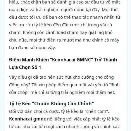
hiệu, chắc chắn bạn sẽ đánh giá cao sự đầu tư về mặt
giao diện và trải nghiệm người dùng tại đây. Mọi thứ
đều được tối ưu để bạn có thể thao tác nhanh nhất, từ
việc tra cứu tỷ lệ kèo đến đặt cược chỉ trong vài cú
chạm. Không còn cảnh load chậm hay giật lag khó
chịu nữa, mọi thứ diễn ra mượt mà như chính cỗ máy
bạn đang sử dụng vậy.
Điểm Mạnh Khiến "Keonhacai GMNC" Trở Thành
Lựa Chọn Số 1
Vậy điều gì đã tạo nên sức hút khó cưỡng cho cộng
đồng này? Tôi xin phép điểm qua một vài yếu tố "đỉnh
của chóp" mà chỉ ai từng trải nghiệm mới thấm hết.
Tỷ Lệ Kèo "Chuẩn Không Cần Chỉnh"
Đối với dân chơi cá cược, tỷ lệ kèo là "chén cơm".
Keonhacai gmnc
nổi tiếng với việc cập nhật tỷ lệ kèo
từ các nhà cái lớn một cách nhanh chóng và chính xác