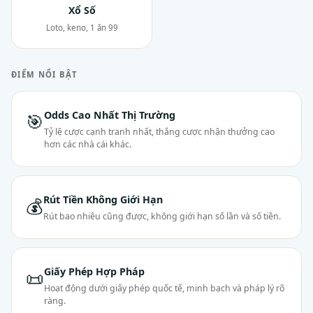
Xổ Số
Loto, keno, 1 ăn 99
ĐIỂM NỔI BẬT
Odds Cao Nhất Thị Trường
🎯
Tỷ lệ cược cạnh tranh nhất, thắng cược nhận thưởng cao
hơn các nhà cái khác.
Rút Tiền Không Giới Hạn
💰
Rút bao nhiêu cũng được, không giới hạn số lần và số tiền.
Giấy Phép Hợp Pháp
📜
Hoạt động dưới giấy phép quốc tế, minh bạch và pháp lý rõ
ràng.