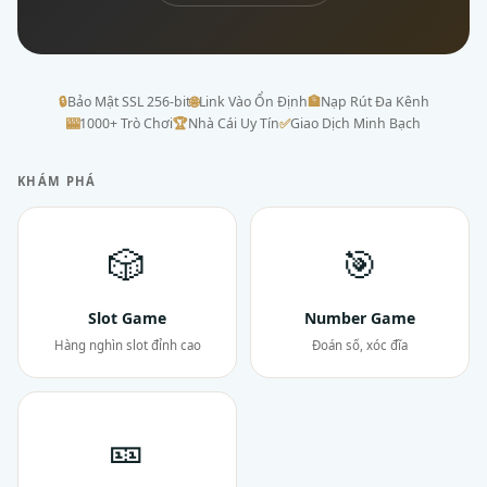
🔒
Bảo Mật SSL 256-bit
🌐
Link Vào Ổn Định
🏦
Nạp Rút Đa Kênh
🎰
1000+ Trò Chơi
🏆
Nhà Cái Uy Tín
✅
Giao Dịch Minh Bạch
KHÁM PHÁ
🎲
🎯
Slot Game
Number Game
Hàng nghìn slot đỉnh cao
Đoán số, xóc đĩa
🎫