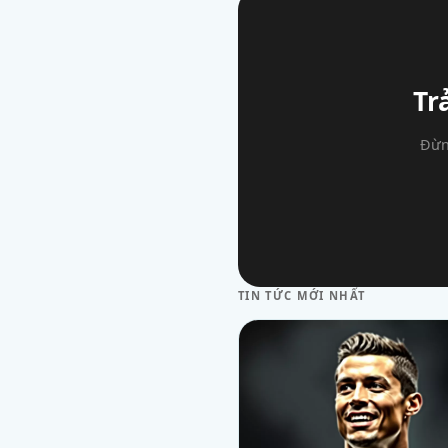
Tr
Đừn
TIN TỨC MỚI NHẤT