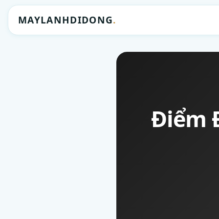
MAYLANHDIDONG
.
Điểm 