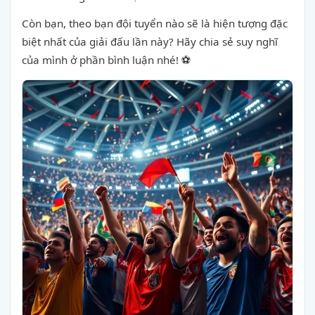
Còn bạn, theo bạn đội tuyển nào sẽ là hiện tượng đặc
biệt nhất của giải đấu lần này? Hãy chia sẻ suy nghĩ
của mình ở phần bình luận nhé! ⚽️