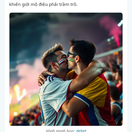
khiến giới mộ điệu phải trầm trồ.
Hình minh hoạ:
debet