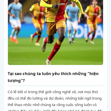
Tại sao chúng ta luôn yêu thích những "hiện
tượng"?
Có lẽ bởi vì trong thế giới công nghệ số, nơi mọi thứ
đều có thể đo lường và dự đoán, những bất ngờ trong
thể thao nhắc nhở chúng ta rằng cuộc sống luôn có