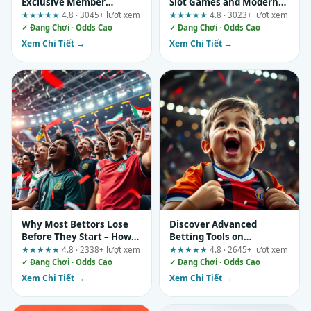
Exclusive Member
Slot Games and Modern
Rewards on ad88.tech – A
Casino Entertainment – A
★★★★★
4.8 · 3045+ lượt xem
★★★★★
4.8 · 3023+ lượt xem
Practical Guide
Scenario-Based Guide
✓ Đang Chơi · Odds Cao
✓ Đang Chơi · Odds Cao
Xem Chi Tiết →
Xem Chi Tiết →
Why Most Bettors Lose
Discover Advanced
Before They Start – How
Betting Tools on
to Evaluate Markets,
xx8899.net Sportsbook: A
★★★★★
4.8 · 2338+ lượt xem
★★★★★
4.8 · 2645+ lượt xem
Odds and Your Own
Risk Manager's
✓ Đang Chơi · Odds Cao
✓ Đang Chơi · Odds Cao
Bankroll
Assessment
Xem Chi Tiết →
Xem Chi Tiết →