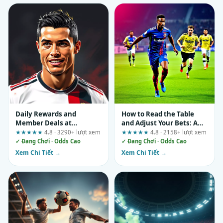
Daily Rewards and
How to Read the Table
Member Deals at
and Adjust Your Bets: A
ok88.agency: Three Key
Practical Live Casino
★★★★★
4.8 · 3290+ lượt xem
★★★★★
4.8 · 2158+ lượt xem
Findings Before You Join
Guide from lv88.org.uk
✓ Đang Chơi · Odds Cao
✓ Đang Chơi · Odds Cao
Xem Chi Tiết →
Xem Chi Tiết →