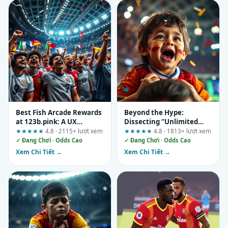
Best Fish Arcade Rewards
Beyond the Hype:
at 123b.pink: A UX
Dissecting “Unlimited
Expert’s
Gaming” at 789win.press
★★★★★
4.8 · 2115+ lượt xem
★★★★★
4.8 · 1813+ lượt xem
Cross‑Examination of
Through a UX Lens
✓ Đang Chơi · Odds Cao
✓ Đang Chơi · Odds Cao
Promises
Xem Chi Tiết →
Xem Chi Tiết →