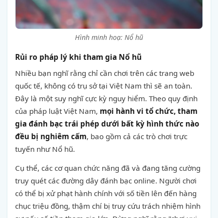
Hình minh hoạ: Nổ hũ
Rủi ro pháp lý khi tham gia Nổ hũ
Nhiều bạn nghĩ rằng chỉ cần chơi trên các trang web
quốc tế, không có trụ sở tại Việt Nam thì sẽ an toàn.
Đây là một suy nghĩ cực kỳ nguy hiểm. Theo quy định
của pháp luật Việt Nam,
mọi hành vi tổ chức, tham
gia đánh bạc trái phép dưới bất kỳ hình thức nào
đều bị nghiêm cấm
, bao gồm cả các trò chơi trực
tuyến như Nổ hũ.
Cụ thể, các cơ quan chức năng đã và đang tăng cường
truy quét các đường dây đánh bạc online. Người chơi
có thể bị xử phạt hành chính với số tiền lên đến hàng
chục triệu đồng, thậm chí bị truy cứu trách nhiệm hình