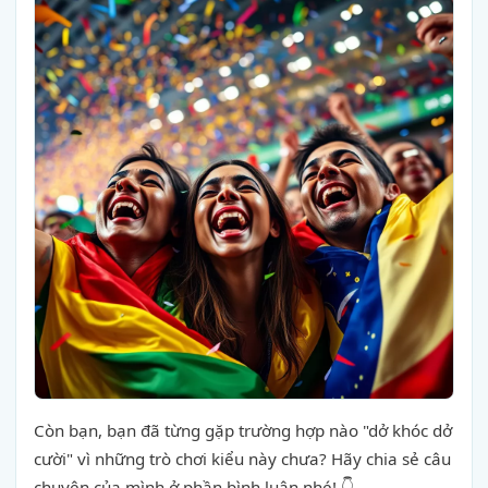
Còn bạn, bạn đã từng gặp trường hợp nào "dở khóc dở
cười" vì những trò chơi kiểu này chưa? Hãy chia sẻ câu
chuyện của mình ở phần bình luận nhé! 👇