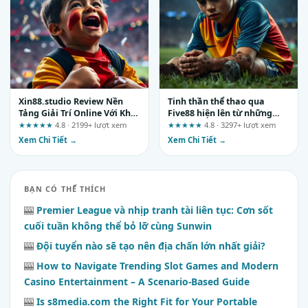
Xin88.studio Review Nền
Tinh thần thể thao qua
Tảng Giải Trí Online Với Kho
Five88 hiện lên từ những
Game Đa Dạng 2026 – Có
khoảnh khắc nhỏ
★★★★★
4.8 · 2199+ lượt xem
★★★★★
4.8 · 3297+ lượt xem
Nên Đầu Tư?
Xem Chi Tiết →
Xem Chi Tiết →
BẠN CÓ THỂ THÍCH
🎰
Premier League và nhịp tranh tài liên tục: Cơn sốt
cuối tuần không thể bỏ lỡ cùng Sunwin
🎰
Đội tuyển nào sẽ tạo nên địa chấn lớn nhất giải?
🎰
How to Navigate Trending Slot Games and Modern
Casino Entertainment – A Scenario-Based Guide
🎰
Is s8media.com the Right Fit for Your Portable