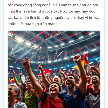
các cộng đồng công nghệ. Nếu bạn thực sự muốn tìm
hiểu thêm về bản chất của các trò chơi này, hãy đọc
các bài phân tích từ những nguồn uy tín, thay vì tin vào
những lời hứa hẹn trên mạng.