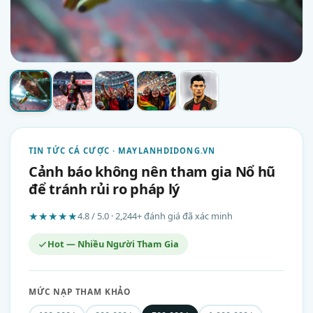
TIN TỨC CÁ CƯỢC · MAYLANHDIDONG.VN
Cảnh báo không nên tham gia Nổ hũ
để tránh rủi ro pháp lý
★★★★★
4.8 / 5.0 · 2,244+ đánh giá đã xác minh
Hot — Nhiều Người Tham Gia
MỨC NẠP THAM KHẢO