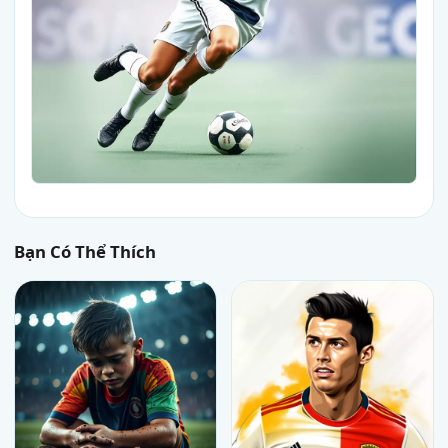
Bạn Có Thể Thích