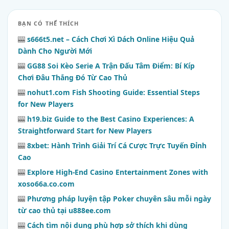
BẠN CÓ THỂ THÍCH
🎰
s666t5.net – Cách Chơi Xì Dách Online Hiệu Quả
Dành Cho Người Mới
🎰
GG88 Soi Kèo Serie A Trận Đấu Tâm Điểm: Bí Kíp
Chơi Đâu Thắng Đó Từ Cao Thủ
🎰
nohut1.com Fish Shooting Guide: Essential Steps
for New Players
🎰
h19.biz Guide to the Best Casino Experiences: A
Straightforward Start for New Players
🎰
8xbet: Hành Trình Giải Trí Cá Cược Trực Tuyến Đỉnh
Cao
🎰
Explore High-End Casino Entertainment Zones with
xoso66a.co.com
🎰
Phương pháp luyện tập Poker chuyên sâu mỗi ngày
từ cao thủ tại u888ee.com
🎰
Cách tìm nội dung phù hợp sở thích khi dùng