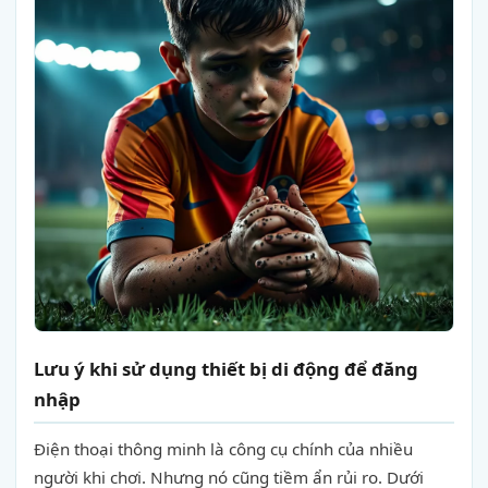
Lưu ý khi sử dụng thiết bị di động để đăng
nhập
Điện thoại thông minh là công cụ chính của nhiều
người khi chơi. Nhưng nó cũng tiềm ẩn rủi ro. Dưới