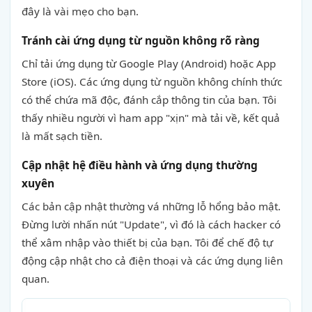
đây là vài mẹo cho bạn.
Tránh cài ứng dụng từ nguồn không rõ ràng
Chỉ tải ứng dụng từ Google Play (Android) hoặc App
Store (iOS). Các ứng dụng từ nguồn không chính thức
có thể chứa mã độc, đánh cắp thông tin của bạn. Tôi
thấy nhiều người vì ham app "xịn" mà tải về, kết quả
là mất sạch tiền.
Cập nhật hệ điều hành và ứng dụng thường
xuyên
Các bản cập nhật thường vá những lỗ hổng bảo mật.
Đừng lười nhấn nút "Update", vì đó là cách hacker có
thể xâm nhập vào thiết bị của bạn. Tôi để chế độ tự
động cập nhật cho cả điện thoại và các ứng dụng liên
quan.