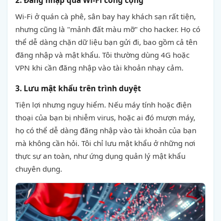
2. Đăng nhập qua Wi-Fi công cộng
Wi-Fi ở quán cà phê, sân bay hay khách sạn rất tiện,
nhưng cũng là "mảnh đất màu mỡ" cho hacker. Họ có
thể dễ dàng chặn dữ liệu bạn gửi đi, bao gồm cả tên
đăng nhập và mật khẩu. Tôi thường dùng 4G hoặc
VPN khi cần đăng nhập vào tài khoản nhạy cảm.
3. Lưu mật khẩu trên trình duyệt
Tiện lợi nhưng nguy hiểm. Nếu máy tính hoặc điện
thoại của bạn bị nhiễm virus, hoặc ai đó mượn máy,
họ có thể dễ dàng đăng nhập vào tài khoản của bạn
mà không cần hỏi. Tôi chỉ lưu mật khẩu ở những nơi
thực sự an toàn, như ứng dụng quản lý mật khẩu
chuyên dụng.