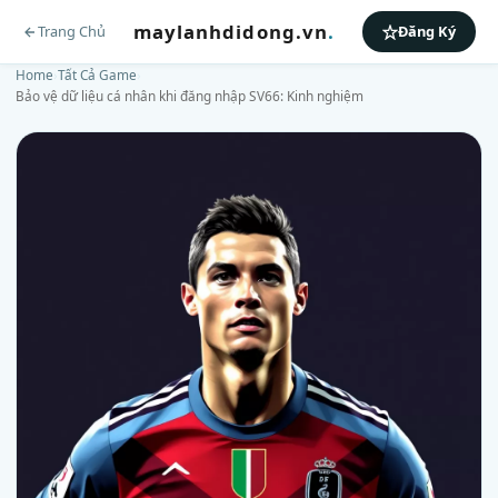
maylanhdidong.vn
.
Trang Chủ
Đăng Ký
Home
›
Tất Cả Game
›
Bảo vệ dữ liệu cá nhân khi đăng nhập SV66: Kinh nghiệm