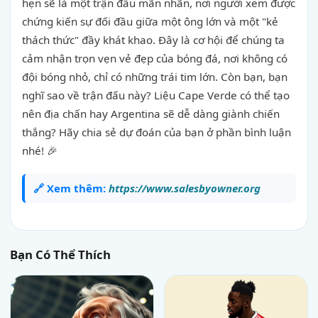
hẹn sẽ là một trận đấu mãn nhãn, nơi người xem được
chứng kiến sự đối đầu giữa một ông lớn và một "kẻ
thách thức" đầy khát khao. Đây là cơ hội để chúng ta
cảm nhận trọn vẹn vẻ đẹp của bóng đá, nơi không có
đội bóng nhỏ, chỉ có những trái tim lớn. Còn bạn, bạn
nghĩ sao về trận đấu này? Liệu Cape Verde có thể tạo
nên địa chấn hay Argentina sẽ dễ dàng giành chiến
thắng? Hãy chia sẻ dự đoán của bạn ở phần bình luận
nhé! 🎉
🔗 Xem thêm:
https://www.salesbyowner.org
Bạn Có Thể Thích