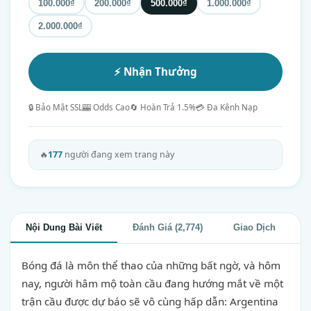
100.000₫
200.000₫
500.000₫
1.000.000₫
2.000.000₫
⚡ Nhận Thưởng
🔒 Bảo Mật SSL
🎰 Odds Cao
🔄 Hoàn Trả 1.5%
💳 Đa Kênh Nạp
🔥
177
người đang xem trang này
Nội Dung Bài Viết
Đánh Giá (2,774)
Giao Dịch
Bóng đá là môn thể thao của những bất ngờ, và hôm
nay, người hâm mộ toàn cầu đang hướng mắt về một
trận cầu được dự báo sẽ vô cùng hấp dẫn: Argentina