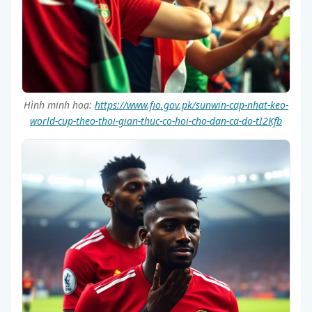
Hình minh hoạ:
https://www.fio.gov.pk/sunwin-cap-nhat-keo-
world-cup-theo-thoi-gian-thuc-co-hoi-cho-dan-ca-do-tI2Kfb