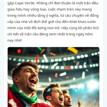
gặp Cape Verde. Không chỉ đơn thuần là một trận đấu
giao hữu hay vòng loại, cuộc chạm trán này mang
trong mình nhiều tầng ý nghĩa, từ câu chuyện về đẳng
cấp của nhà vô địch thế giới cho đến khát khao vươn
mình của một đội bóng non trẻ. Hãy cùng tôi phân tích
chi tiết về trận cầu đáng xem nhất trong ngày hôm
nay nhé!