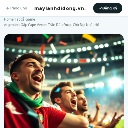
maylanhdidong.vn
.
Trang Chủ
Đăng Ký
Home
›
Tất Cả Game
›
Argentina Gặp Cape Verde: Trận Đấu Được Chờ Đợi Nhất Hô