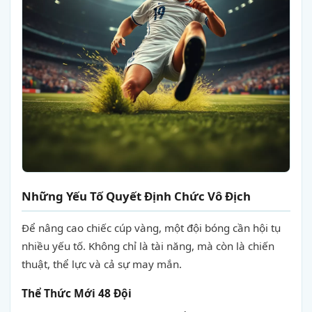
Những Yếu Tố Quyết Định Chức Vô Địch
Để nâng cao chiếc cúp vàng, một đội bóng cần hội tụ
nhiều yếu tố. Không chỉ là tài năng, mà còn là chiến
thuật, thể lực và cả sự may mắn.
Thể Thức Mới 48 Đội