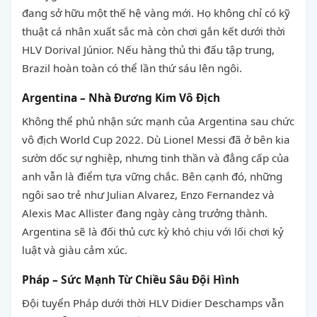
đang sở hữu một thế hệ vàng mới. Họ không chỉ có kỹ
thuật cá nhân xuất sắc mà còn chơi gắn kết dưới thời
HLV Dorival Júnior. Nếu hàng thủ thi đấu tập trung,
Brazil hoàn toàn có thể lần thứ sáu lên ngôi.
Argentina – Nhà Đương Kim Vô Địch
Không thể phủ nhận sức mạnh của Argentina sau chức
vô địch World Cup 2022. Dù Lionel Messi đã ở bên kia
sườn dốc sự nghiệp, nhưng tinh thần và đẳng cấp của
anh vẫn là điểm tựa vững chắc. Bên cạnh đó, những
ngôi sao trẻ như Julian Alvarez, Enzo Fernandez và
Alexis Mac Allister đang ngày càng trưởng thành.
Argentina sẽ là đối thủ cực kỳ khó chịu với lối chơi kỷ
luật và giàu cảm xúc.
Pháp – Sức Mạnh Từ Chiều Sâu Đội Hình
Đội tuyển Pháp dưới thời HLV Didier Deschamps vẫn