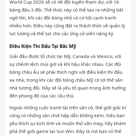
World Cup 2026 sẽ có 48 đội tuyển tham dự, với 16
bảng đấu 3 đội. Thể thức này có thể tạo ra những bất
ngờ lớn, khi các đội bóng nhỏ có cơ hội cạnh tranh
nhiều hơn. Điều này cũng đặt ra thách thức về quản lý
lực lượng và thể lực cho các ứng cử viên nặng ký.
Điều Kiện Thi Đấu Tại Bắc Mỹ
Giải đấu được tổ chức tại Mỹ, Canada và Mexico, với
sự chênh lệch múi giờ và khí hậu khác nhau. Các đội
bóng châu Âu sẽ phải thích nghi với điều kiện thi đấu
xa nhà, trong khi các đội bóng châu Mỹ có lợi thế sân
nhà tương đối. Đây sẽ là yếu tố quan trọng ảnh hưởng
đến phong độ của các cầu thủ.
Ngoài những cuộc tranh tài trên sân cỏ, thế giới giải trí
cũng có những sân chơi hấp dẫn không kém. Nếu bạn
yêu thích sự kịch tính và muốn thử vận may, hãy khám
phá thế giới game tại Sun Win. Đây là nơi bạn có thể