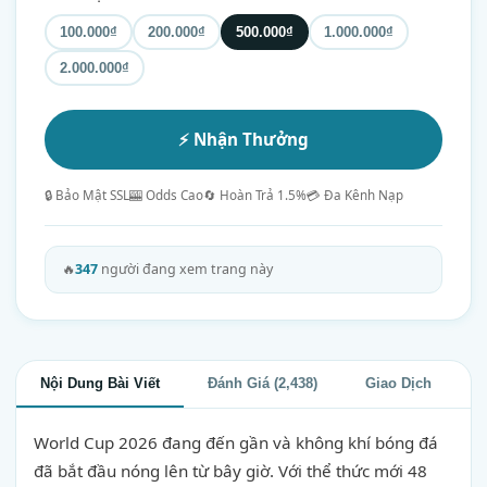
100.000₫
200.000₫
500.000₫
1.000.000₫
2.000.000₫
⚡ Nhận Thưởng
🔒 Bảo Mật SSL
🎰 Odds Cao
🔄 Hoàn Trả 1.5%
💳 Đa Kênh Nạp
🔥
347
người đang xem trang này
Nội Dung Bài Viết
Đánh Giá (2,438)
Giao Dịch
World Cup 2026 đang đến gần và không khí bóng đá
đã bắt đầu nóng lên từ bây giờ. Với thể thức mới 48