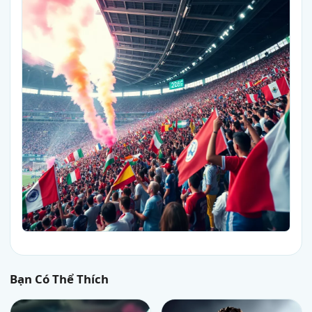
Bạn Có Thể Thích