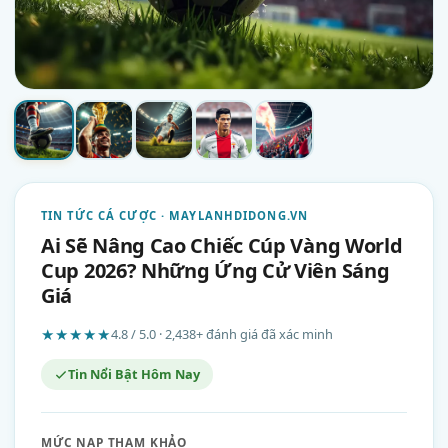
TIN TỨC CÁ CƯỢC · MAYLANHDIDONG.VN
Ai Sẽ Nâng Cao Chiếc Cúp Vàng World
Cup 2026? Những Ứng Cử Viên Sáng
Giá
★★★★★
4.8 / 5.0 · 2,438+ đánh giá đã xác minh
Tin Nổi Bật Hôm Nay
MỨC NẠP THAM KHẢO