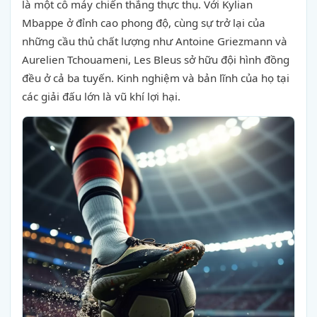
là một cỗ máy chiến thắng thực thụ. Với Kylian
Mbappe ở đỉnh cao phong độ, cùng sự trở lại của
những cầu thủ chất lượng như Antoine Griezmann và
Aurelien Tchouameni, Les Bleus sở hữu đội hình đồng
đều ở cả ba tuyến. Kinh nghiệm và bản lĩnh của họ tại
các giải đấu lớn là vũ khí lợi hại.