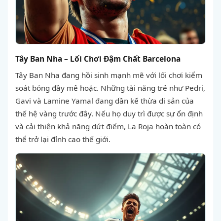
Tây Ban Nha – Lối Chơi Đậm Chất Barcelona
Tây Ban Nha đang hồi sinh mạnh mẽ với lối chơi kiểm
soát bóng đầy mê hoặc. Những tài năng trẻ như Pedri,
Gavi và Lamine Yamal đang dần kế thừa di sản của
thế hệ vàng trước đây. Nếu họ duy trì được sự ổn định
và cải thiện khả năng dứt điểm, La Roja hoàn toàn có
thể trở lại đỉnh cao thế giới.