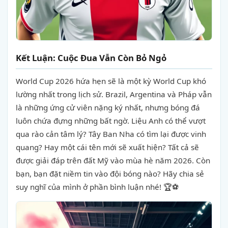
Kết Luận: Cuộc Đua Vẫn Còn Bỏ Ngỏ
World Cup 2026 hứa hẹn sẽ là một kỳ World Cup khó
lường nhất trong lịch sử. Brazil, Argentina và Pháp vẫn
là những ứng cử viên nặng ký nhất, nhưng bóng đá
luôn chứa đựng những bất ngờ. Liệu Anh có thể vượt
qua rào cản tâm lý? Tây Ban Nha có tìm lại được vinh
quang? Hay một cái tên mới sẽ xuất hiện? Tất cả sẽ
được giải đáp trên đất Mỹ vào mùa hè năm 2026. Còn
bạn, bạn đặt niềm tin vào đội bóng nào? Hãy chia sẻ
suy nghĩ của mình ở phần bình luận nhé! 🏆⚽