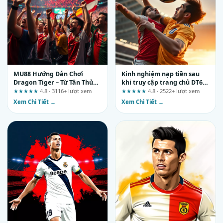
MU88 Hướng Dẫn Chơi
Kinh nghiệm nạp tiền sau
Dragon Tiger – Từ Tân Thủ
khi truy cập trang chủ DT68:
Đến Cao Thủ Chỉ Sau 1 Giờ
Nhanh gọn và an toàn
★★★★★
4.8 · 3116+ lượt xem
★★★★★
4.8 · 2522+ lượt xem
Xem Chi Tiết →
Xem Chi Tiết →