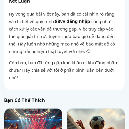
Kết Luận
Hy vọng qua bài viết này, bạn đã có cái nhìn rõ ràng
và chi tiết về quy trình
88vv đăng nhập
cũng như
cách xử lý các vấn đề thường gặp. Việc truy cập vào
thế giới giải trí trực tuyến chưa bao giờ dễ dàng đến
thế. Hãy luôn nhớ những mẹo nhỏ về bảo mật để có
những trải nghiệm thật tuyệt vời nhé. 😊
Còn bạn, bạn đã từng gặp khó khăn gì khi đăng nhập
chưa? Hãy chia sẻ với tôi ở phần bình luận bên dưới
nhé!
Bạn Có Thể Thích