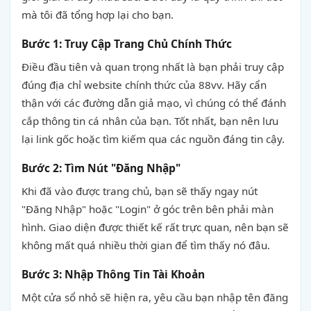
mà tôi đã tổng hợp lại cho bạn.
Bước 1: Truy Cập Trang Chủ Chính Thức
Điều đầu tiên và quan trọng nhất là bạn phải truy cập
đúng địa chỉ website chính thức của 88vv. Hãy cẩn
thận với các đường dẫn giả mạo, vì chúng có thể đánh
cắp thông tin cá nhân của bạn. Tốt nhất, bạn nên lưu
lại link gốc hoặc tìm kiếm qua các nguồn đáng tin cậy.
Bước 2: Tìm Nút "Đăng Nhập"
Khi đã vào được trang chủ, bạn sẽ thấy ngay nút
"Đăng Nhập" hoặc "Login" ở góc trên bên phải màn
hình. Giao diện được thiết kế rất trực quan, nên bạn sẽ
không mất quá nhiều thời gian để tìm thấy nó đâu.
Bước 3: Nhập Thông Tin Tài Khoản
Một cửa sổ nhỏ sẽ hiện ra, yêu cầu bạn nhập tên đăng