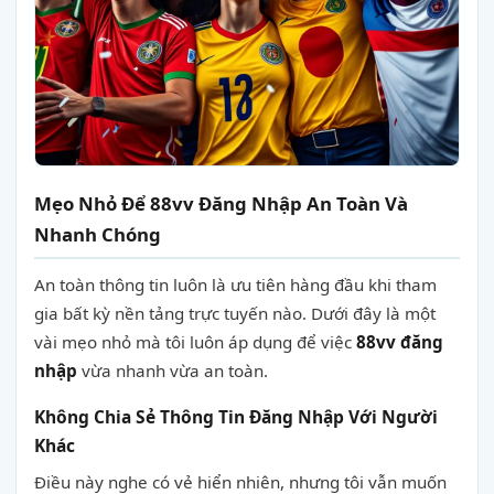
Mẹo Nhỏ Để 88vv Đăng Nhập An Toàn Và
Nhanh Chóng
An toàn thông tin luôn là ưu tiên hàng đầu khi tham
gia bất kỳ nền tảng trực tuyến nào. Dưới đây là một
vài mẹo nhỏ mà tôi luôn áp dụng để việc
88vv đăng
nhập
vừa nhanh vừa an toàn.
Không Chia Sẻ Thông Tin Đăng Nhập Với Người
Khác
Điều này nghe có vẻ hiển nhiên, nhưng tôi vẫn muốn