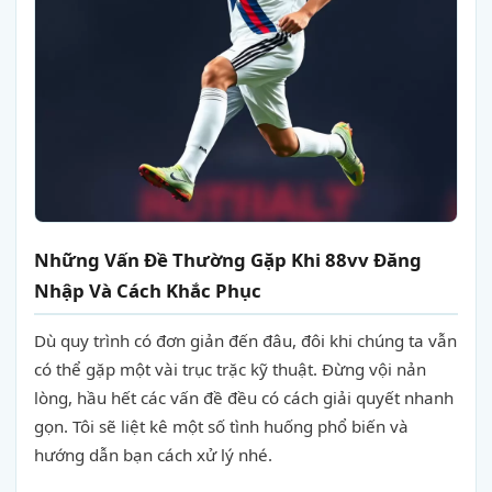
Những Vấn Đề Thường Gặp Khi 88vv Đăng
Nhập Và Cách Khắc Phục
Dù quy trình có đơn giản đến đâu, đôi khi chúng ta vẫn
có thể gặp một vài trục trặc kỹ thuật. Đừng vội nản
lòng, hầu hết các vấn đề đều có cách giải quyết nhanh
gọn. Tôi sẽ liệt kê một số tình huống phổ biến và
hướng dẫn bạn cách xử lý nhé.