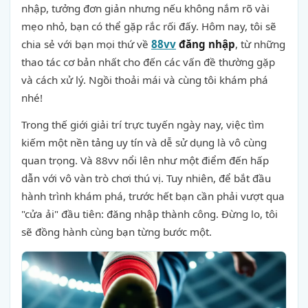
nhập, tưởng đơn giản nhưng nếu không nắm rõ vài
mẹo nhỏ, bạn có thể gặp rắc rối đấy. Hôm nay, tôi sẽ
chia sẻ với bạn mọi thứ về
88vv
đăng nhập
, từ những
thao tác cơ bản nhất cho đến các vấn đề thường gặp
và cách xử lý. Ngồi thoải mái và cùng tôi khám phá
nhé!
Trong thế giới giải trí trực tuyến ngày nay, việc tìm
kiếm một nền tảng uy tín và dễ sử dụng là vô cùng
quan trọng. Và 88vv nổi lên như một điểm đến hấp
dẫn với vô vàn trò chơi thú vị. Tuy nhiên, để bắt đầu
hành trình khám phá, trước hết bạn cần phải vượt qua
"cửa ải" đầu tiên: đăng nhập thành công. Đừng lo, tôi
sẽ đồng hành cùng bạn từng bước một.