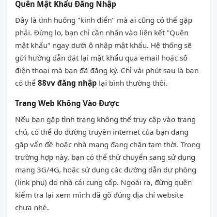
Quên Mật Khẩu Đăng Nhập
Đây là tình huống "kinh điển" mà ai cũng có thể gặp
phải. Đừng lo, bạn chỉ cần nhấn vào liên kết "Quên
mật khẩu" ngay dưới ô nhập mật khẩu. Hệ thống sẽ
gửi hướng dẫn đặt lại mật khẩu qua email hoặc số
điện thoại mà bạn đã đăng ký. Chỉ vài phút sau là bạn
có thể
88vv đăng nhập
lại bình thường thôi.
Trang Web Không Vào Được
Nếu bạn gặp tình trạng không thể truy cập vào trang
chủ, có thể do đường truyền internet của bạn đang
gặp vấn đề hoặc nhà mạng đang chặn tạm thời. Trong
trường hợp này, bạn có thể thử chuyển sang sử dụng
mạng 3G/4G, hoặc sử dụng các đường dẫn dự phòng
(link phụ) do nhà cái cung cấp. Ngoài ra, đừng quên
kiểm tra lại xem mình đã gõ đúng địa chỉ website
chưa nhé.