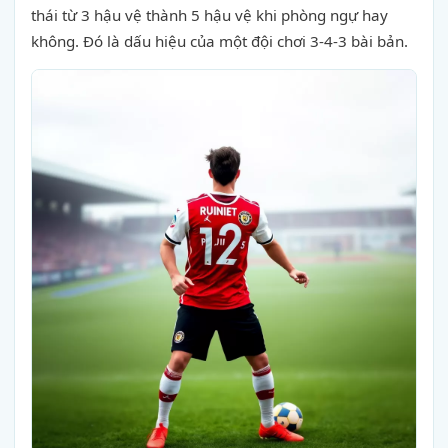
thái từ 3 hậu vệ thành 5 hậu vệ khi phòng ngự hay
không. Đó là dấu hiệu của một đội chơi 3-4-3 bài bản.