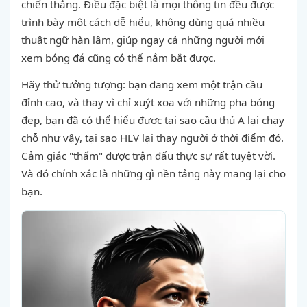
chiến thắng. Điều đặc biệt là mọi thông tin đều được
trình bày một cách dễ hiểu, không dùng quá nhiều
thuật ngữ hàn lâm, giúp ngay cả những người mới
xem bóng đá cũng có thể nắm bắt được.
Hãy thử tưởng tượng: bạn đang xem một trận cầu
đỉnh cao, và thay vì chỉ xuýt xoa với những pha bóng
đẹp, bạn đã có thể hiểu được tại sao cầu thủ A lại chạy
chỗ như vậy, tại sao HLV lại thay người ở thời điểm đó.
Cảm giác "thấm" được trận đấu thực sự rất tuyệt vời.
Và đó chính xác là những gì nền tảng này mang lại cho
bạn.