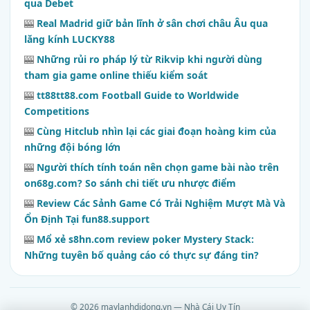
qua Debet
🎰
Real Madrid giữ bản lĩnh ở sân chơi châu Âu qua
lăng kính LUCKY88
🎰
Những rủi ro pháp lý từ Rikvip khi người dùng
tham gia game online thiếu kiểm soát
🎰
tt88tt88.com Football Guide to Worldwide
Competitions
🎰
Cùng Hitclub nhìn lại các giai đoạn hoàng kim của
những đội bóng lớn
🎰
Người thích tính toán nên chọn game bài nào trên
on68g.com? So sánh chi tiết ưu nhược điểm
🎰
Review Các Sảnh Game Có Trải Nghiệm Mượt Mà Và
Ổn Định Tại fun88.support
🎰
Mổ xẻ s8hn.com review poker Mystery Stack:
Những tuyên bố quảng cáo có thực sự đáng tin?
© 2026 maylanhdidong.vn — Nhà Cái Uy Tín