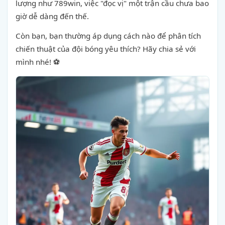
lượng như 789win, việc "đọc vị" một trận cầu chưa bao
giờ dễ dàng đến thế.
Còn bạn, bạn thường áp dụng cách nào để phân tích
chiến thuật của đội bóng yêu thích? Hãy chia sẻ với
mình nhé! ⚽