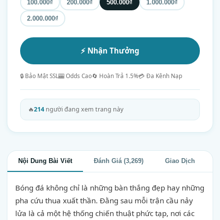
100.000₫
200.000₫
500.000₫
1.000.000₫
2.000.000₫
⚡ Nhận Thưởng
🔒 Bảo Mật SSL
🎰 Odds Cao
🔄 Hoàn Trả 1.5%
💳 Đa Kênh Nạp
🔥
214
người đang xem trang này
Nội Dung Bài Viết
Đánh Giá (3,269)
Giao Dịch
Bóng đá không chỉ là những bàn thắng đẹp hay những
pha cứu thua xuất thần. Đằng sau mỗi trận cầu nảy
lửa là cả một hệ thống chiến thuật phức tạp, nơi các