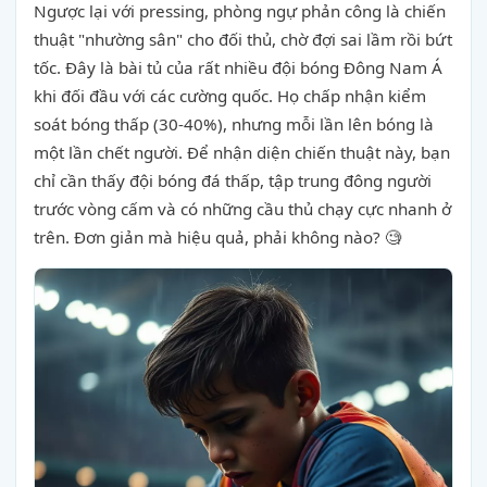
Ngược lại với pressing, phòng ngự phản công là chiến
thuật "nhường sân" cho đối thủ, chờ đợi sai lầm rồi bứt
tốc. Đây là bài tủ của rất nhiều đội bóng Đông Nam Á
khi đối đầu với các cường quốc. Họ chấp nhận kiểm
soát bóng thấp (30-40%), nhưng mỗi lần lên bóng là
một lần chết người. Để nhận diện chiến thuật này, bạn
chỉ cần thấy đội bóng đá thấp, tập trung đông người
trước vòng cấm và có những cầu thủ chạy cực nhanh ở
trên. Đơn giản mà hiệu quả, phải không nào? 🧐