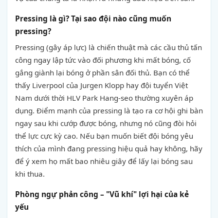
Pressing là gì? Tại sao đội nào cũng muốn
pressing?
Pressing (gây áp lực) là chiến thuật mà các cầu thủ tấn
công ngay lập tức vào đối phương khi mất bóng, cố
gắng giành lại bóng ở phần sân đối thủ. Bạn có thể
thấy Liverpool của Jurgen Klopp hay đội tuyển Việt
Nam dưới thời HLV Park Hang-seo thường xuyên áp
dụng. Điểm mạnh của pressing là tạo ra cơ hội ghi bàn
ngay sau khi cướp được bóng, nhưng nó cũng đòi hỏi
thể lực cực kỳ cao. Nếu bạn muốn biết đội bóng yêu
thích của mình đang pressing hiệu quả hay không, hãy
để ý xem họ mất bao nhiêu giây để lấy lại bóng sau
khi thua.
Phòng ngự phản công – "Vũ khí" lợi hại của kẻ
yếu